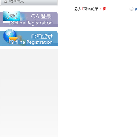
招聘信息
总共
1
页当前第
1/1页