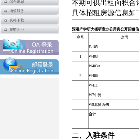
本期可供出租面积合计
综合讯息
增值服务
具体招租房源信息如
表格下载
深港产学研
大楼研发办公用房公开招租信
在孵企业
序号
房号
E-105
1
W403
W403A
2
W406
W411
W7中翼
W8北翼西侧
合计
二
、入驻条件