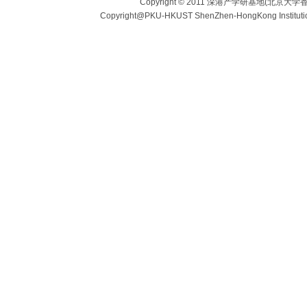
Copyright © 2011 深港产学研基地(北京大学香
Copyright@PKU-HKUST ShenZhen-HongKong Institu