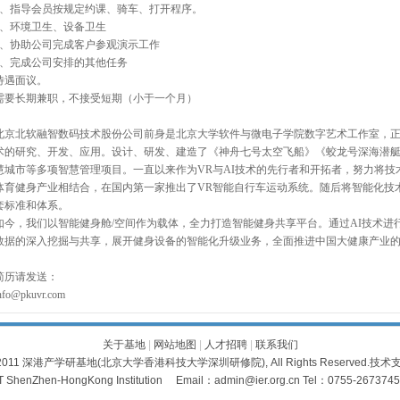
2、指导会员按规定约课、骑车、打开程序。
3、环境卫生、设备卫生
4、协助公司完成客户参观演示工作
5、完成公司安排的其他任务
待遇面议。
需要长期兼职，不接受短期（小于一个月）
北京北软融智数码技术股份公司前身是北京大学软件与微电子学院数字艺术工作室，正式成
术的研究、开发、应用。设计、研发、建造了《神舟七号太空飞船》《蛟龙号深海潜
慧城市等多项智慧管理项目。一直以来作为VR与AI技术的先行者和开拓者，努力将技术
体育健身产业相结合，在国内第一家推出了VR智能自行车运动系统。随后将智能化技
套标准和体系。
如今，我们以智能健身舱/空间作为载体，全力打造智能健身共享平台。通过AI技术
数据的深入挖掘与共享，展开健身设备的智能化升级业务，全面推进中国大健康产业
简历请发送：
nfo@pkuvr.com
关于基地
|
网站地图
|
人才招聘
|
联系我们
 © 2011 深港产学研基地(北京大学香港科技大学深圳研修院), All Rights Reserved.技
 ShenZhen-HongKong Institution Email：admin@ier.org.cn Tel：0755-26737