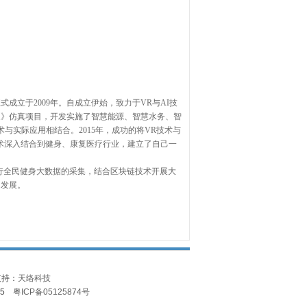
立于2009年。自成立伊始，致力于VR与AI技
艇》仿真项目，开发实施了智慧能源、智慧水务、智
与实际应用相结合。2015年，成功的将VR技术与
术深入结合到健身、康复医疗行业，建立了自己一
进行全民健身大数据的采集，结合区块链技术开展大
的发展。
术支持：
天络科技
455
粤ICP备05125874号