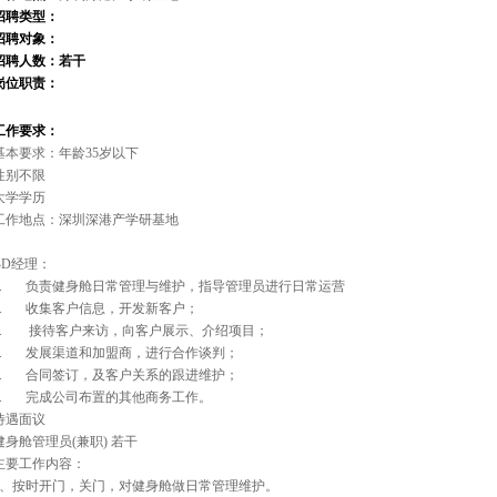
招聘类型：
招聘对象：
招聘人数：若干
岗位职责：
工作要求：
基本要求：年龄35岁以下
性别不限
大学学历
工作地点：深圳深港产学研基地
BD经理：
1. 负责健身舱日常管理与维护，指导管理员进行日常运营
2. 收集客户信息，开发新客户；
3. 接待客户来访，向客户展示、介绍项目；
4. 发展渠道和加盟商，进行合作谈判；
5. 合同签订，及客户关系的跟进维护；
6. 完成公司布置的其他商务工作。
待遇面议
健身舱管理员(兼职) 若干
主要工作内容：
1、按时开门，关门，对健身舱做日常管理维护。